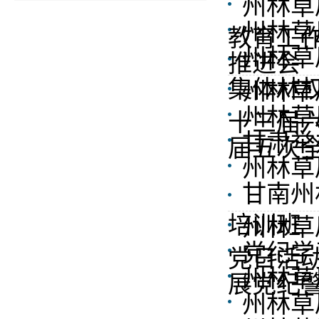
州林草
州林草
教育工
州林草
推进会
集体林
州林草
州林草
十三届
甘肃举
届五次
州林草
甘南州
培训班
州林草
党纪学
党日活
州林草
展党纪
州林草