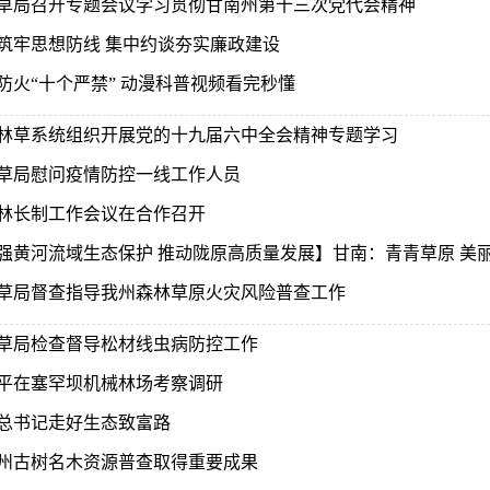
草局召开专题会议学习贯彻甘南州第十三次党代会精神
筑牢思想防线 集中约谈夯实廉政建设
防火“十个严禁” 动漫科普视频看完秒懂
林草系统组织开展党的十九届六中全会精神专题学习
草局慰问疫情防控一线工作人员
林长制工作会议在合作召开
强黄河流域生态保护 推动陇原高质量发展】甘南：青青草原 美
草局督查指导我州森林草原火灾风险普查工作
草局检查督导松材线虫病防控工作
平在塞罕坝机械林场考察调研
总书记走好生态致富路
州古树名木资源普查取得重要成果