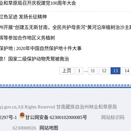
业和草原局召开庆祝建党100周年大会
红色足迹 发扬长征精神
州开展“创建五无新甘南，全民共护母亲河”黄河沿岸植树治沙主
辉等参加合作地区义务植树
保护地 | 2020年中国自然保护地十件大事
息！国家二级保护动物秃鹫被救治
...
上页
1
11
12
13
14
gnlyj.gov.cn,All Rights Reserved 甘南藏族自治州林业和草原局
2297号-1
甘公网安备 62300102000085号
网站标识码
6230000026
网站地图