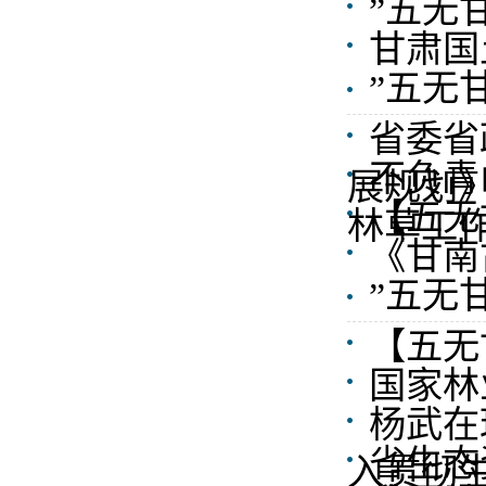
”五无
甘肃国
”五无
省委省
不负青
展规划
【五无
林草工
《甘南
”五无
【五无
国家林
杨武在
省生态
入贯彻生