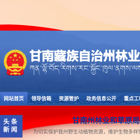
甘南黄河上
项
网站首页
领导信箱
资源管护
政务信息公开
重点工
甘南州林业和草原局
头条
新闻