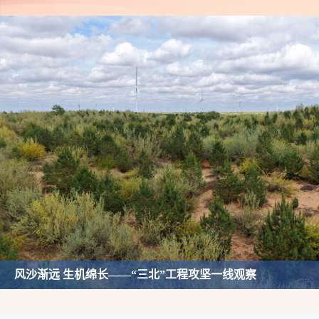
甘南黄河上
项
甘肃夏河：鼠口“夺”绿，近600万亩草原换新颜