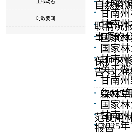
甘南州
工作动态
自然资源
甘南州
时政要闻
甘南州
职情况
事项的
国家林
国家林
甘南州
保护区修
关于做
告书(20
甘南州
（2025
森林草
国家林
甘南州
范使用
202
报告