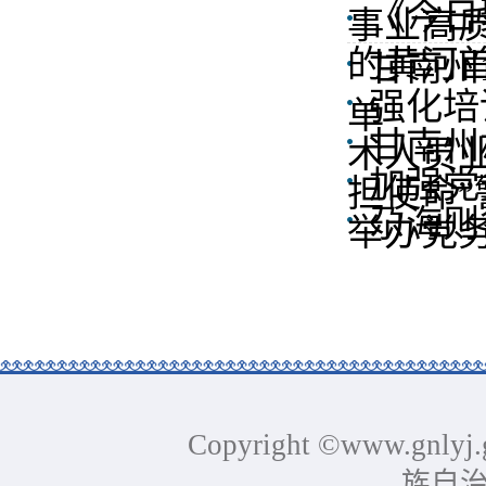
​《今
事业高
的黄河
甘南州
强化培
单
甘南州
术人员
加强党
担使命
尕海则
举办党
Copyright ©www.gnlyj.
族自