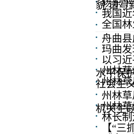
杨东平
貌 谱写
我国近
全国林
舟曲县
玛曲发
以习近
州林草
水平保
州林草
社会主
州林草
州林草
机关主
林长制
【“三