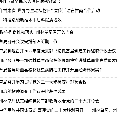
12植树节暨全民义务植树活动倡议书
23年甘肃省“世界野生动植物日” 宣传活动在甘南合作启动
：科技赋能助推木本油料提质增效
路举措 谋推动落实--州林草局召开务虚会
草局召开会议安排部署近期工作
草局党组召开2022年度党支部书记抓基层党建工作述职评议会议
州出台《关于加强林草生态保护修复加快推进林草事业高质量发
草局督导舟曲县松材线虫病防控工作并开展经济林果实训
草局召开学习贯彻党的二十大精神安排部署会议
州珍稀树种调查工作取得阶段性成果
州林草局认真组织党员干部收听收看党的二十大开幕会
中华民族共同体意识 喜迎党的二十大胜利召开——州林草局、州林