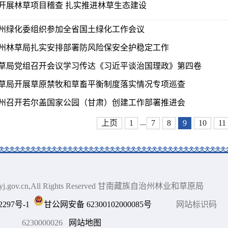
开展林草项目稽查 扎实推进林草生态建设
州绿化委组织参加全省国土绿化工作会议
州林草局扎实安排部署防风险保安全护稳定工作
草局党组召开会议学习传达《习近平谈治国理政》第四卷
草局开展草原禁牧和草畜平衡制度落实情况专项巡查
州召开若尔盖国家公园（甘肃）创建工作部署推进会
...
上页
1
7
8
9
10
11
gnlyj.gov.cn,All Rights Reserved 甘南藏族自治州林业和草原局
2297号-1
甘公网安备 62300102000085号
网站标识码
6230000026
网站地图