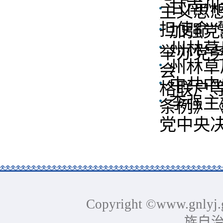
甘南州
主义思想
担使命
加强党
州林草
举办党
州林草
会
中共中
格联户
李强主
条例》《
党中央决
Copyright ©www.gnlyj.
族自