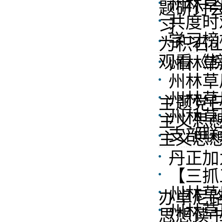
州林草
题研讨
共度时
习
学习榜
为积石
观看《
州林草
州林草
州林草
主题党
州林草
主义思
支部联
主义思
丹正加
【三抓
州林草
办卓尼路
州林草
思想读