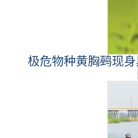
极危物种黄胸鹀现身