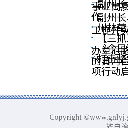
副州长
事业高
作
副州长
州林草
工作并
【三抓
​《今
办卓尼路
打击整
的黄河
项行动
Copyright ©www.gnlyj.
族自