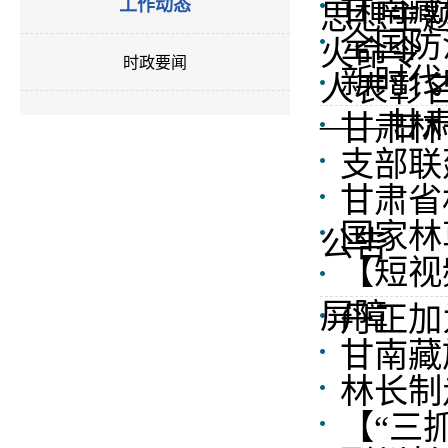
甘南藏
工作动态
思想主
全国防
火命令
时政要闻
新时代
人表彰
——甘
甘肃林
支部联
甘肃省
国家林
公告
【短视
屏障
丹正加
甘南藏
林长制
【“三