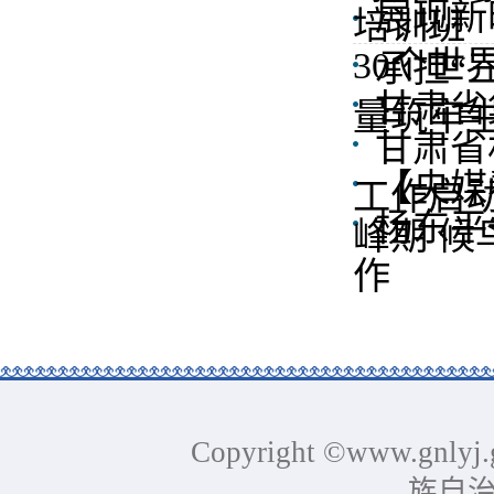
展现新
培训班
30个
承担“
甘肃省
量筑牢
甘肃省
【央媒
工作启
杨东平
峰期 候
作
Copyright ©www.gnlyj.
族自