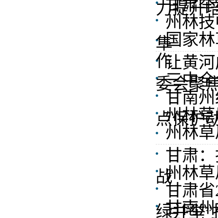
甘肃举
力提升
州林技
国家林
隼
作
让黄河
三中全
委会聚焦
甘南州
州林草
点保护
州林草
甘肃：
州林草
战
甘肃省
甘南州
绿并举