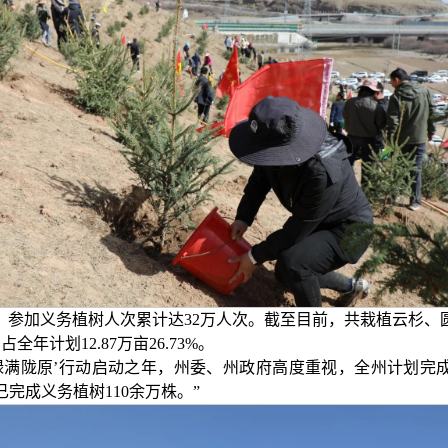
，参加义务植树人次累计达32万人次。截至目前，共栽植云杉、
全年计划12.87万亩26.73%。
满陇原’行动启动之年，州委、州政府高度重视，全州计划完成国
完成义务植树110余万株。”