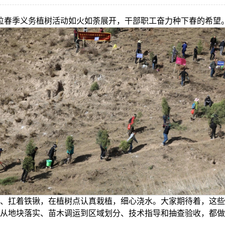
直单位春季义务植树活动如火如荼展开，干部职工奋力种下春的希望
、扛着铁锹，在植树点认真栽植，细心浇水。大家期待着，这些
从地块落实、苗木调运到区域划分、技术指导和抽查验收，都做