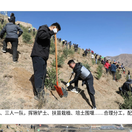
、三人一队，挥锹铲土、扶苗栽植、培土围堰……合理分工，配