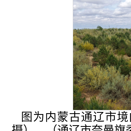
图为内蒙古通辽市境
摄）。（通辽市奈曼旗