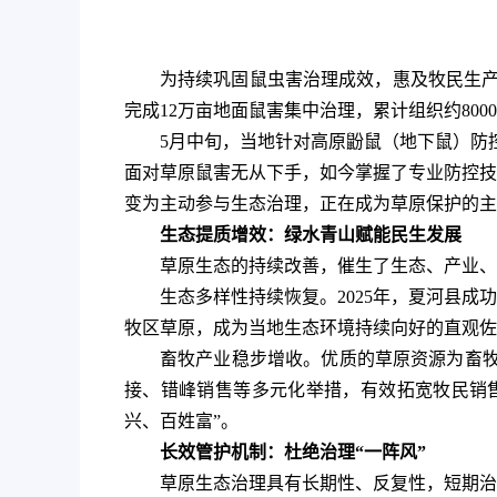
为持续巩固鼠虫害治理成效，惠及牧民生产
完成12万亩地面鼠害集中治理，累计组织约80
5月中旬，当地针对高原鼢鼠（地下鼠）防
面对草原鼠害无从下手，如今掌握了专业防控技
变为主动参与生态治理，正在成为草原保护的主
生态提质增效：绿水青山赋能民生发展
草原生态的持续改善，催生了生态、产业、
生态多样性持续恢复。2025年，夏河县成
牧区草原，成为当地生态环境持续向好的直观佐
畜牧产业稳步增收。优质的草原资源为畜牧业
接、错峰销售等多元化举措，有效拓宽牧民销
兴、百姓富”。
长效管护机制：杜绝治理“一阵风”
草原生态治理具有长期性、反复性，短期治