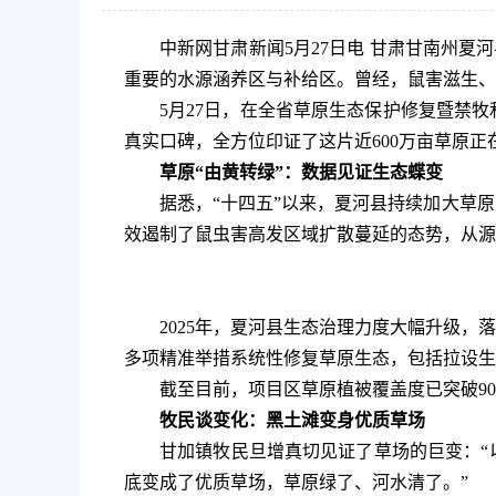
中新网甘肃新闻5月27日电 甘肃甘南州夏
重要的水源涵养区与补给区。曾经，鼠害滋生、
5月27日，在全省草原生态保护修复暨禁
真实口碑，全方位印证了这片近600万亩草原
草原“由黄转绿”：数据见证生态蝶变
据悉，“十四五”以来，夏河县持续加大草原
效遏制了鼠虫害高发区域扩散蔓延的态势，从源
2025年，夏河县生态治理力度大幅升级，
多项精准举措系统性修复草原生态，包括拉设生态
截至目前，项目区草原植被覆盖度已突破90
牧民谈变化：黑土滩变身优质草场
甘加镇牧民旦增真切见证了草场的巨变：“
底变成了优质草场，草原绿了、河水清了。”