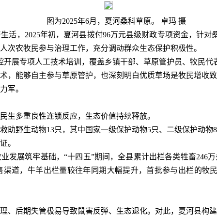
图为2025年6月，夏河桑科草原。 卓玛 摄
生活，2025年初，夏河县拨付96万元县级财政专项资金，针对
00人次农牧民参与治理工作，充分调动群众生态保护积极性。
控开展专项人工技术培训，覆盖乡镇干部、草原管护员、牧民代表
术，能够自主参与草原管护，也深刻明白优质草场是牧民增收致
力军。
民生多重良性连锁反应，生态价值持续释放。
功救助野生动物13只，其中国家一级保护动物5只、二级保护动
证。
发展筑牢基础，“十四五”期间，全县累计出栏各类牲畜246万
售渠道，牛羊出栏量较往年同期大幅提升，首批参与出栏的牧民
理、后期失管极易导致鼠害反弹、生态退化。对此，夏河县构建