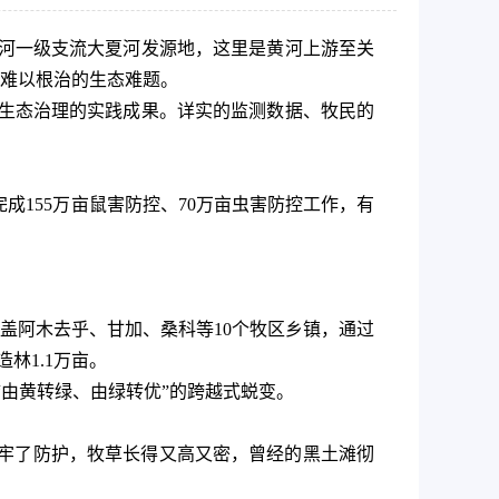
为黄河一级支流大夏河发源地，这里是黄河上游至关
难以根治的生态难题。
原生态治理的实践成果。详实的监测数据、牧民的
成155万亩鼠害防控、70万亩虫害防控工作，有
覆盖阿木去乎、甘加、桑科等10个牧区乡镇，通过
林1.1万亩。
“由黄转绿、由绿转优”的跨越式蜕变。
牢了防护，牧草长得又高又密，曾经的黑土滩彻