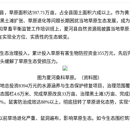
河县，草原面积达597.71万亩，占全县国土面积六成以上。作
黑土滩扩张、草原退化等问题长期困扰当地草原生态发展，成为
牧和草畜平衡监管工作培训班上，夏河县自然资源局披露当地草
正在实现全方位、实质性的生态蜕变。
生态治理投入，累计投入草原有害生物防控资金355万元，先后完
头缓解了草原生态受损压力。
图为夏河桑科草原。（资料图）
落地总投资8394万元的水源涵养与生态保护修复项目，治理范围
围栏4.6万米、完成草原改良33万亩、治理黑土滩3万亩、完成造
%，鼠害防治成效达88%以上，彻底扭转了草原退化态势，实现
以前草场退化严重、鼠洞遍布，影响草原生态。如今生态围栏筑