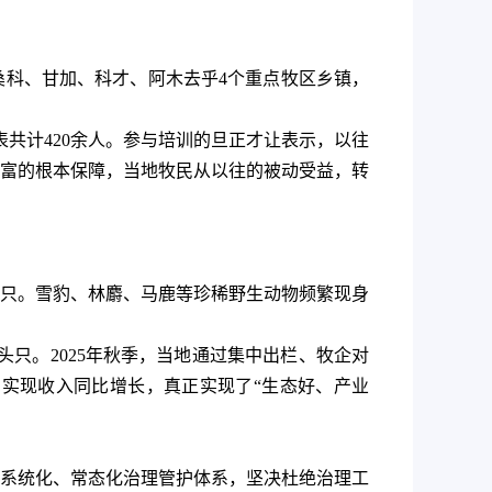
桑科、甘加、科才、阿木去乎4个重点牧区乡镇，
共计420余人。参与培训的旦正才让表示，以往
富的根本保障，当地牧民从以往的被动受益，转
物8只。雪豹、林麝、马鹿等珍稀野生动物频繁现身
头只。2025年秋季，当地通过集中出栏、牧企对
实现收入同比增长，真正实现了“生态好、产业
系统化、常态化治理管护体系，坚决杜绝治理工