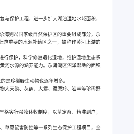
复与保护工程，进一步扩大湖泊湿地水域面积，
是尕海则岔国家级自然保护区的重要组成部分，尕
上游重要的水源补给区之一，被称作黄河上游的
源进行保护，科学修复退化湿地，维护湿地生态系
黄河水源的涵养能力。尕海湖区沼泽湿地的面积
而来的是珍稀野生动物也逐年增多。
物大天鹅、灰鹤、大鵟、藏原羚、岩羊等珍稀野
过严格实行禁牧休牧制度，以草定畜、精准到户，
、草原鼠害防控等一系列生态保护工程项目，全