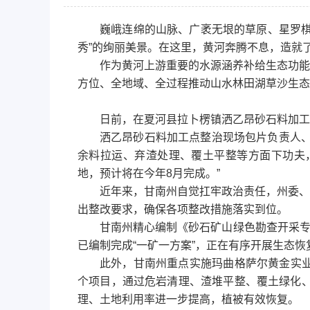
巍峨连绵的山脉、广袤无垠的草原、星罗棋
秀”的绚丽美景。在这里，黄河奔腾不息，造就
作为黄河上游重要的水源涵养补给生态功能
方位、全地域、全过程推动山水林田湖草沙生态
日前，在夏河县拉卜楞镇洒乙昂砂石料加工
洒乙昂砂石料加工点整治现场包片负责人、
余料拉运、弃渣处理、覆土平整等方面下功夫
地，预计将在今年8月完成。”
近年来，甘南州自觉扛牢政治责任，州委、
出整改要求，确保各项整改措施落实到位。
甘南州精心编制《砂石矿山绿色勘查开采专
已编制完成“一矿一方案”，正在有序开展生态恢
此外，甘南州重点实施玛曲格萨尔黄金实业
个项目，通过危岩清理、渣堆平整、覆土绿化、
理、土地利用率进一步提高，植被有效恢复。