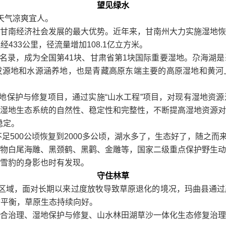
望见绿水
天气凉爽宜人。
甘南经济社会发展的最大优势。近年来，甘南州大力实施湿地恢
经433公里，径流量增加108.1亿立方米。
湿地名录，成为全国第41块、甘肃省第1块国际重要湿地。尕海湖
发源地和水源涵养地，也是青藏高原东端主要的高原湿地和黄河
湿地保护与修复项目，通过实施“山水工程”项目，对现有湿地资
湿地生态系统的自然性、稳定性和完整性，不断提高湿地资源对
稳定。
不足500公顷恢复到2000多公顷，湖水多了，生态好了，随之
物白尾海雕、黑颈鹤、黑鹳、金雕等，国家二级重点保护野生动
雪豹的身影也时有发现。
守住林草
心区域，面对长期以来过度放牧导致草原退化的境况，玛曲县通
动态平衡，草原生态持续向好。
合治理、湿地保护与修复、山水林田湖草沙一体化生态修复治理