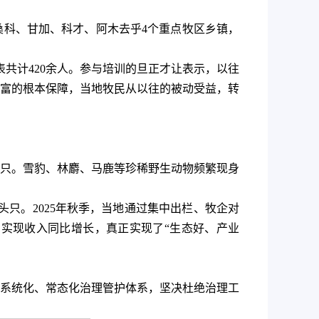
桑科、甘加、科才、阿木去乎4个重点牧区乡镇，
共计420余人。参与培训的旦正才让表示，以往
富的根本保障，当地牧民从以往的被动受益，转
物8只。雪豹、林麝、马鹿等珍稀野生动物频繁现身
头只。2025年秋季，当地通过集中出栏、牧企对
实现收入同比增长，真正实现了“生态好、产业
系统化、常态化治理管护体系，坚决杜绝治理工