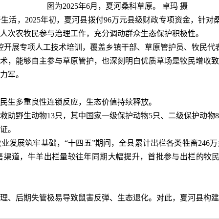
图为2025年6月，夏河桑科草原。 卓玛 摄
生活，2025年初，夏河县拨付96万元县级财政专项资金，针对
00人次农牧民参与治理工作，充分调动群众生态保护积极性。
控开展专项人工技术培训，覆盖乡镇干部、草原管护员、牧民代表
术，能够自主参与草原管护，也深刻明白优质草场是牧民增收致
力军。
民生多重良性连锁反应，生态价值持续释放。
功救助野生动物13只，其中国家一级保护动物5只、二级保护动
证。
发展筑牢基础，“十四五”期间，全县累计出栏各类牲畜246万
售渠道，牛羊出栏量较往年同期大幅提升，首批参与出栏的牧民
理、后期失管极易导致鼠害反弹、生态退化。对此，夏河县构建