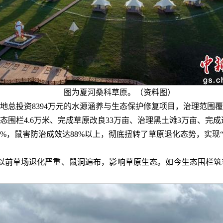
图为夏河桑科草原。（资料图）
落地总投资8394万元的水源涵养与生态保护修复项目，治理范围
围栏4.6万米、完成草原改良33万亩、治理黑土滩3万亩、完成造
%，鼠害防治成效达88%以上，彻底扭转了草原退化态势，实现
以前草场退化严重、鼠洞遍布，影响草原生态。如今生态围栏筑