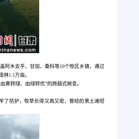
覆盖阿木去乎、甘加、桑科等10个牧区乡镇，通过
林1.1万亩。
“由黄转绿、由绿转优”的跨越式蜕变。
牢了防护，牧草长得又高又密，曾经的黑土滩彻