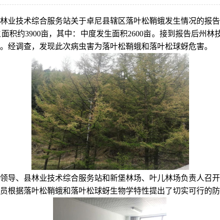
卓尼县林业技术综合服务站关于卓尼县辖区落叶松鞘蛾发生情况的报
积约3900亩，其中：中度发生面积2600亩。接到报告后州
查。经调查，发现此次病虫害为落叶松鞘蛾和落叶松球蚜危害。
领导、县林业技术综合服务站和新堡林场、叶儿林场负责人召开
员根据落叶松鞘蛾和落叶松球蚜生物学特性提出了切实可行的防